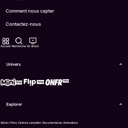
Comment nous capter
Contactez-nous
ONFR
Accueil
Recherche
En direct
IDÉLLO
Boukili
Univers
Conditions d'utilisation
Accessibilité
Confidentialité
Explorer
© Office des télécommunications éducatives de
langue française de l’Ontario (TFO) - 2026
Séries
Films
Cinéma canadien
Documentaires
Animations