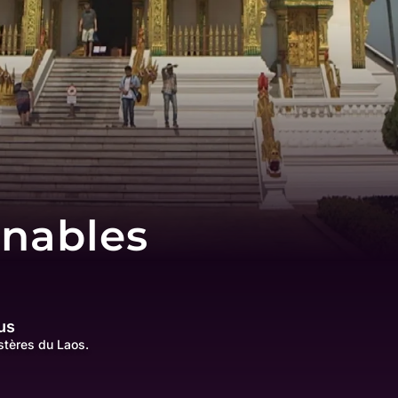
rnables
us
stères du Laos.