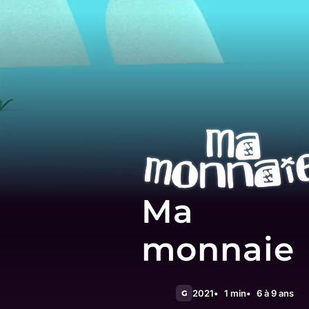
Ma
monnaie
2021
1 min
6 à 9 ans
G