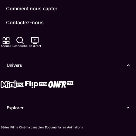
Comment nous capter
Contactez-nous
ONFR
Accueil
Recherche
En direct
IDÉLLO
Boukili
Univers
Conditions d'utilisation
Accessibilité
Confidentialité
Explorer
© Office des télécommunications éducatives de
langue française de l’Ontario (TFO) - 2026
Séries
Films
Cinéma canadien
Documentaires
Animations