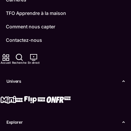
TFO Apprendre à la maison
Comment nous capter
Contactez-nous
ONFR
Accueil
Recherche
En direct
IDÉLLO
Boukili
Univers
Conditions d'utilisation
Accessibilité
Confidentialité
Explorer