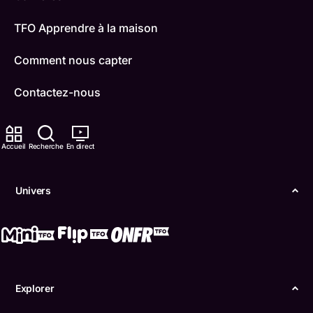
TFO Apprendre à la maison
Comment nous capter
Contactez-nous
ONFR
Accueil
Recherche
En direct
IDÉLLO
Boukili
Univers
Conditions d'utilisation
Accessibilité
Confidentialité
Explorer