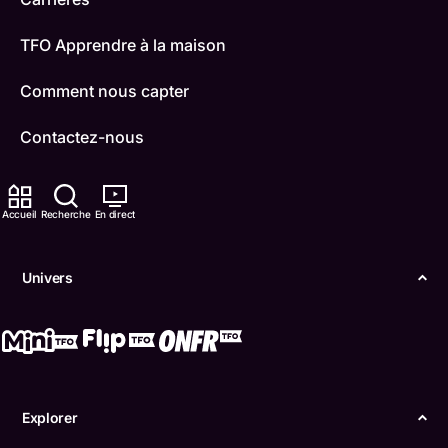
TFO Apprendre à la maison
Comment nous capter
Contactez-nous
ONFR
Accueil
Recherche
En direct
IDÉLLO
Boukili
Univers
Conditions d'utilisation
Accessibilité
Confidentialité
Explorer