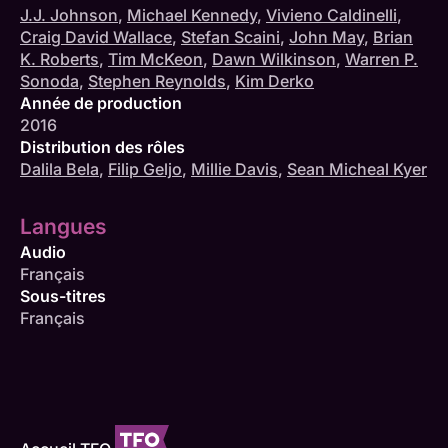
J.J. Johnson
,
Michael Kennedy
,
Vivieno Caldinelli
,
Craig David Wallace
,
Stefan Scaini
,
John May
,
Brian
K. Roberts
,
Tim McKeon
,
Dawn Wilkinson
,
Warren P.
Sonoda
,
Stephen Reynolds
,
Kim Derko
Année de production
2016
Distribution des rôles
Dalila Bela
,
Filip Geljo
,
Millie Davis
,
Sean Micheal Kyer
Langues
Audio
Français
Sous-titres
Français