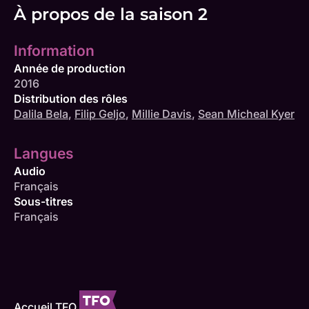
À propos de la saison 2
Information
Année de production
2016
Distribution des rôles
Dalila Bela
,
Filip Geljo
,
Millie Davis
,
Sean Micheal Kyer
Langues
Audio
Français
Sous-titres
Français
Accueil TFO