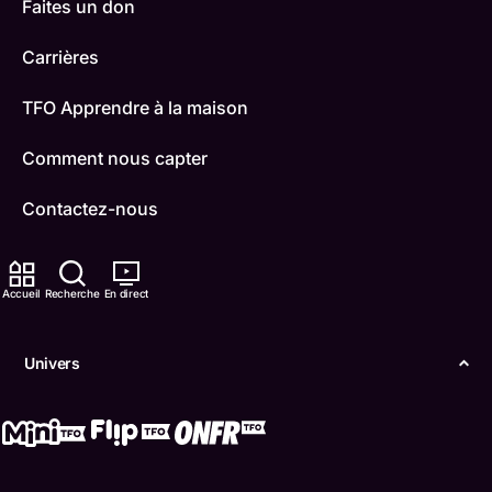
Faites un don
Carrières
TFO Apprendre à la maison
Comment nous capter
Contactez-nous
ONFR
Accueil
Recherche
En direct
IDÉLLO
Boukili
Univers
Conditions d'utilisation
Accessibilité