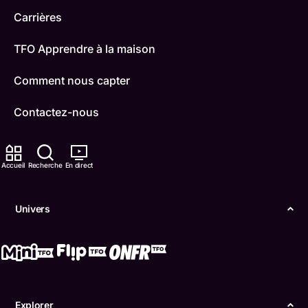
Carrières
TFO Apprendre à la maison
Comment nous capter
Contactez-nous
ONFR
Accueil
Recherche
En direct
IDÉLLO
Boukili
Univers
Conditions d'utilisation
Accessibilité
Confidentialité
Explorer