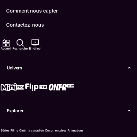
Comment nous capter
Contactez-nous
ONFR
Accueil
Recherche
En direct
IDÉLLO
Boukili
Univers
Conditions d'utilisation
Accessibilité
Confidentialité
Explorer
© Office des télécommunications éducatives de
langue française de l’Ontario (TFO) - 2026
Séries
Films
Cinéma canadien
Documentaires
Animations