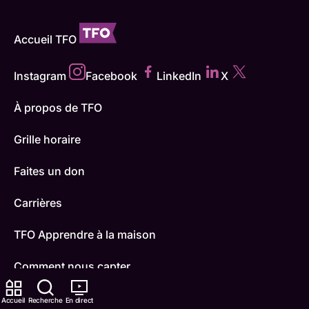
Accueil TFO
Instagram
Facebook
LinkedIn
X
À propos de TFO
Grille horaire
Faites un don
Carrières
TFO Apprendre à la maison
Comment nous capter
Contactez-nous
Accueil
Recherche
En direct