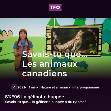
Savais-tu que...
Les animaux
canadiens
2021
1 min
Nature et animaux
Interprogrammes
G
S1:E96
La gélinotte huppée
Savais-tu que... la gélinotte huppée a du rythme?