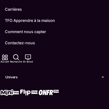
Carrières
TFO Apprendre à la maison
Comment nous capter
Contactez-nous
ONFR
Accueil
Recherche
En direct
IDÉLLO
Boukili
Univers
Conditions d'utilisation
Accessibilité