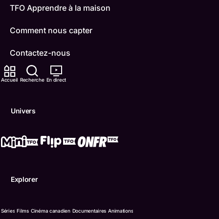
TFO Apprendre à la maison
Comment nous capter
Contactez-nous
ONFR
Accueil
Recherche
En direct
IDÉLLO
Univers
Boukili
Conditions d'utilisation
Accessibilité
Explorer
Confidentialité
© Office des télécommunications éducatives de langue f
Séries
Films
Cinéma canadien
Documentaires
Animations