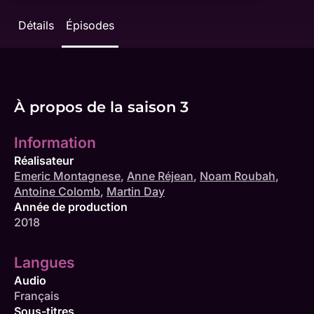
Détails
Épisodes
À propos de la saison 3
Information
Réalisateur
Emeric Montagnese
,
Anne Réjean
,
Noam Roubah
,
Antoine Colomb
,
Martin Day
Année de production
2018
Langues
Audio
Français
Sous-titres