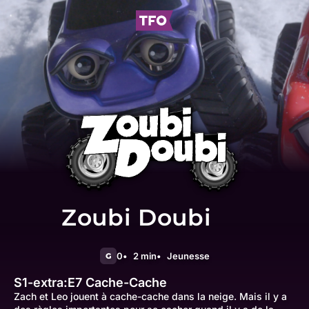
Zoubi Doubi
0
2 min
Jeunesse
G
S1-extra:E7
Cache-Cache
Zach et Leo jouent à cache-cache dans la neige. Mais il y a