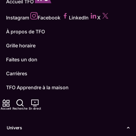
Accueil TFO
Instagram
Facebook
LinkedIn
X
À propos de TFO
Grille horaire
Faites un don
Carrières
TFO Apprendre à la maison
Comment nous capter
Accueil
Recherche
En direct
Contactez-nous
Univers
ONFR