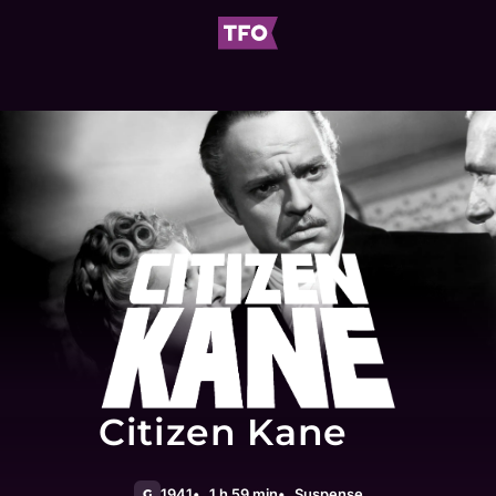
Citizen Kane
1941
1 h 59 min
Suspense
G