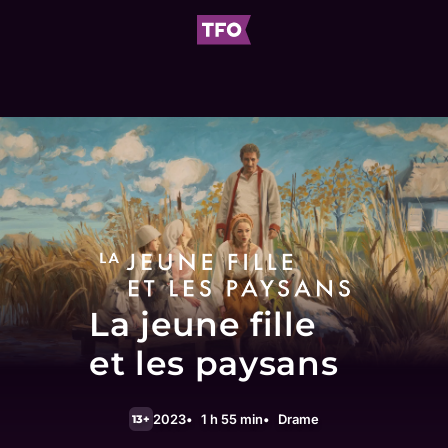
La jeune fille
et les paysans
2023
1 h 55 min
Drame
13+