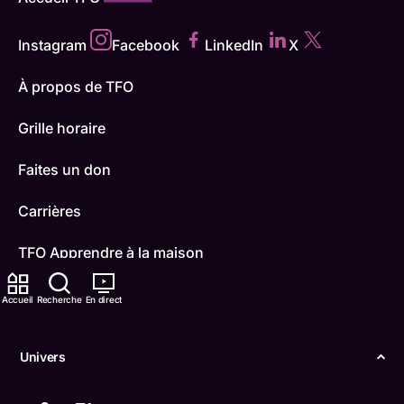
Instagram
Facebook
LinkedIn
X
À propos de TFO
Grille horaire
Faites un don
Carrières
TFO Apprendre à la maison
Comment nous capter
Accueil
Recherche
En direct
Contactez-nous
Univers
ONFR