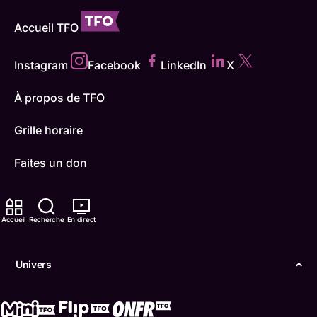
Accueil TFO
Instagram
Facebook
LinkedIn
X
À propos de TFO
Grille horaire
Faites un don
Carrières
Accueil
Recherche
En direct
TFO Apprendre à la maison
Comment nous capter
Univers
Contactez-nous