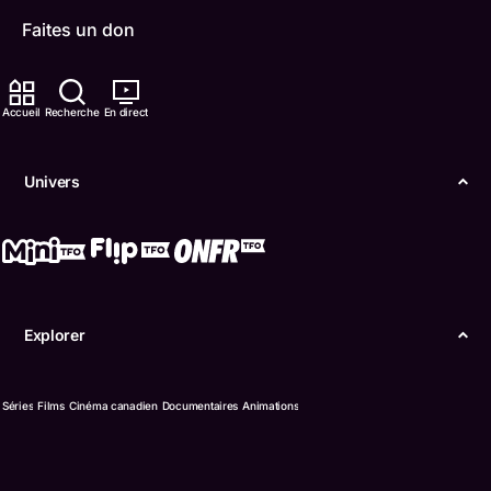
Faites un don
Carrières
Accueil
Recherche
En direct
TFO Apprendre à la maison
Comment nous capter
Univers
Contactez-nous
ONFR
IDÉLLO
Explorer
Boukili
Séries
Films
Cinéma canadien
Documentaires
Animations
Conditions d'utilisation
Accessibilité