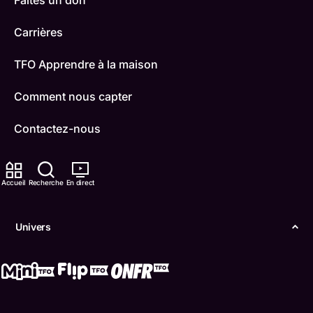
Faites un don
Carrières
TFO Apprendre à la maison
Comment nous capter
Contactez-nous
ONFR
Accueil
Recherche
En direct
IDÉLLO
Boukili
Univers
Conditions d'utilisation
Accessibilité