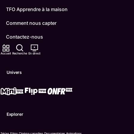
TFO Apprendre à la maison
Comment nous capter
Contactez-nous
ONFR
Accueil
Recherche
En direct
IDÉLLO
Univers
Boukili
Conditions d'utilisation
Accessibilité
Explorer
Confidentialité
© Office des télécommunications éducatives de langue f
Séries
Films
Cinéma canadien
Documentaires
Animations