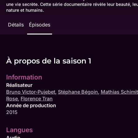
une vie secrète. Cette série documentaire révèle leur beauté, le
nature et humains.
Détails
Épisodes
À propos de la saison 1
Information
Réalisateur
Bruno Victor-Pujebet
,
Stéphane Bégoin
,
Mathias Schimit
Rose
,
Florence Tran
Année de production
2015
Langues
Audio