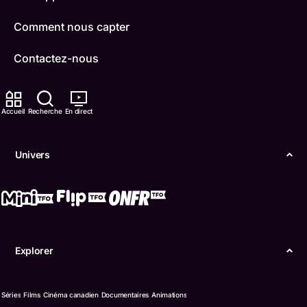
Comment nous capter
Contactez-nous
ONFR
Accueil
Recherche
En direct
IDÉLLO
Boukili
Univers
Conditions d'utilisation
Accessibilité
Confidentialité
Explorer
© Office des télécommunications éducatives de
langue française de l’Ontario (TFO) - 2026
Séries
Films
Cinéma canadien
Documentaires
Animations