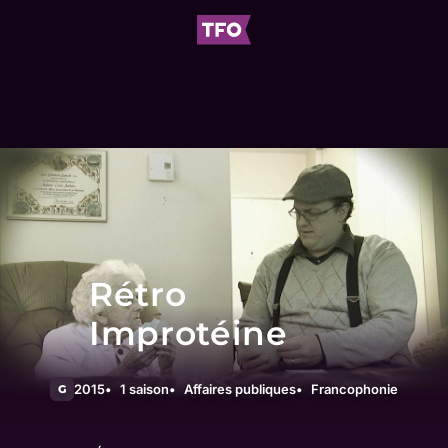
Rétro
Improtéine
2015
1 saison
Affaires publiques
Francophonie
G