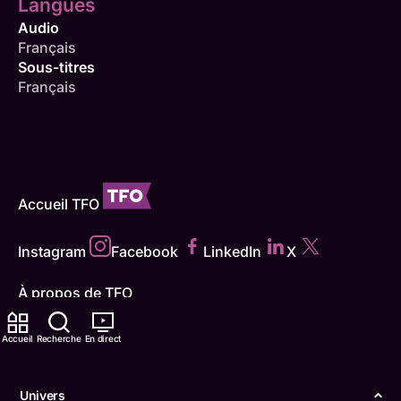
Langues
Audio
Français
Sous-titres
Français
Accueil TFO
Instagram
Facebook
LinkedIn
X
À propos de TFO
Grille horaire
Accueil
Recherche
En direct
Faites un don
Univers