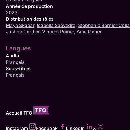
Année de production
2023
Distribution des rôles
Maya Skabar
,
Isabella Saavedra
,
Stéphanie Bernier Colla
Justine Cordier
,
Vincent Poirier
,
Anie Richer
Langues
Audio
Français
Sous-titres
Français
Accueil TFO
Instagram
Facebook
LinkedIn
X