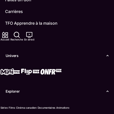
Carrières
TFO Apprendre à la maison
Comment nous capter
Accueil
Recherche
En direct
Contactez-nous
Univers
ONFR
IDÉLLO
Boukili
Explorer
Conditions d'utilisation
Accessibilité
Séries
Films
Cinéma canadien
Documentaires
Animations