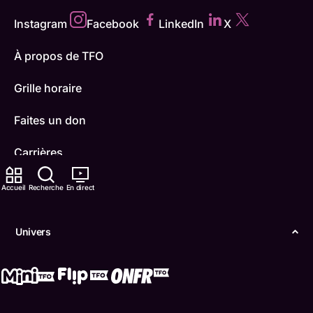
Instagram
Facebook
LinkedIn
X
À propos de TFO
Grille horaire
Faites un don
Carrières
TFO Apprendre à la maison
Accueil
Recherche
En direct
Comment nous capter
Univers
Contactez-nous
ONFR
IDÉLLO