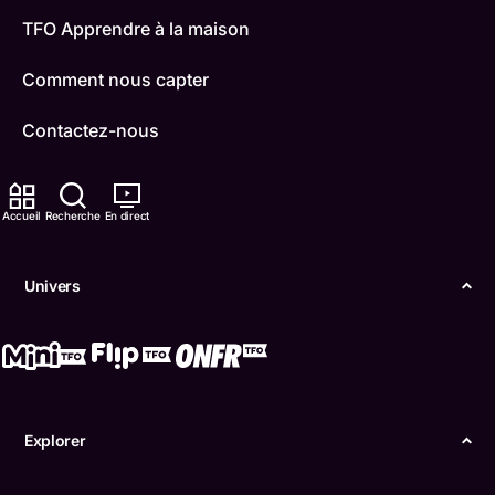
TFO Apprendre à la maison
Comment nous capter
Contactez-nous
ONFR
Accueil
Recherche
En direct
IDÉLLO
Boukili
Univers
Conditions d'utilisation
Accessibilité
Confidentialité
Explorer
© Office des télécommunications éducatives de