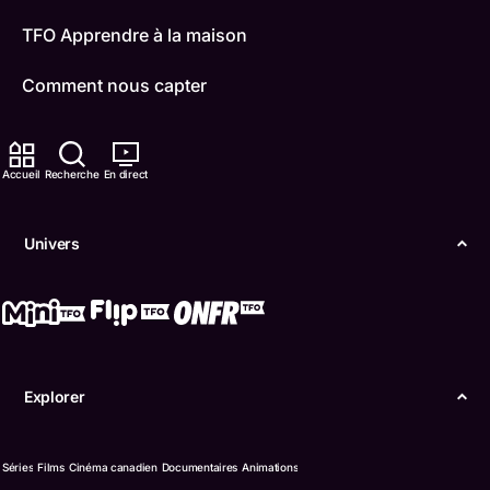
TFO Apprendre à la maison
Comment nous capter
Contactez-nous
Accueil
Recherche
En direct
ONFR
IDÉLLO
Univers
Boukili
Conditions d'utilisation
Accessibilité
Explorer
Confidentialité
Séries
Films
Cinéma canadien
Documentaires
Animations
© Office des télécommunications éducatives de