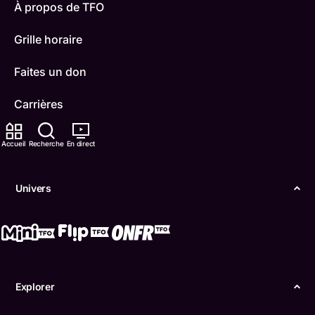
À propos de TFO
Grille horaire
Faites un don
Carrières
TFO Apprendre à la maison
Accueil
Recherche
En direct
Comment nous capter
Univers
Contactez-nous
ONFR
IDÉLLO
Explorer
Boukili