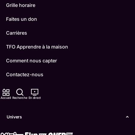
Grille horaire
Faites un don
Carrières
TFO Apprendre à la maison
Comment nous capter
Contactez-nous
ONFR
Accueil
Recherche
En direct
IDÉLLO
Boukili
Univers
Conditions d'utilisation